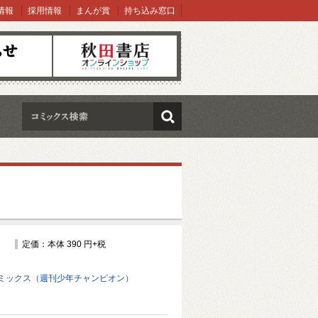
情報
採用情報
まんが賞
持ち込み窓口
オンラインショップ
検索
定価：本体 390 円+税
ミックス（週刊少年チャンピオン）