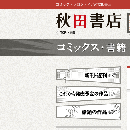
コミック・フロンティアの秋田書店
秋田書店
TOPへ戻る
コミックス
新刊・近刊
これから発売予定
話題の作品