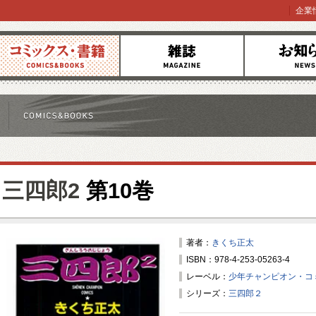
企業
コミックス
雑誌
お知らせ
三四郎2
第10巻
著者：
きくち正太
ISBN：978-4-253-05263-4
レーベル：
少年チャンピオン・コ
シリーズ：
三四郎２