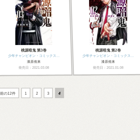
桃源暗鬼 第3巻
桃源暗鬼 第2巻
少年チャンピオン・コミックス…
少年チャンピオン・コミックス…
漆原侑来
漆原侑来
発売日：2021.03.08
発売日：2021.01.08
前の12件
1
2
3
4