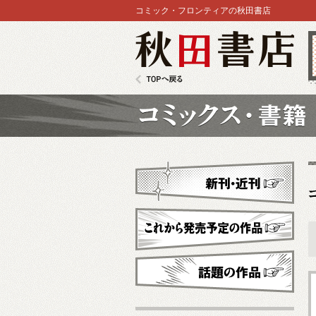
コミック・フロンティアの秋田書店
秋田書店
TOPへ戻る
コミックス
新刊・近刊
これから発売予定
話題の作品