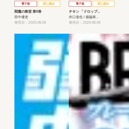
電子版
試し読み
電子版
試し読み
閻魔の教室 第6巻
チキン 「ドロップ…
田中優吏
井口達也 / 歳脇将…
発売日：2026.08.06
発売日：2026.08.06