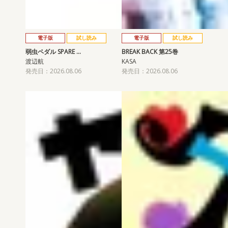
電子版
試し読み
電子版
試し読み
弱虫ペダル SPARE …
BREAK BACK 第25巻
渡辺航
KASA
発売日：2026.08.06
発売日：2026.08.06