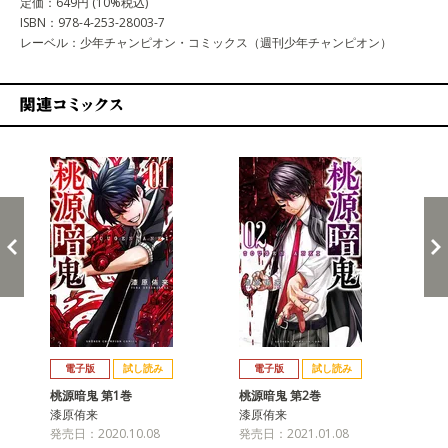
定価：649円 (10%税込)
ISBN：978-4-253-28003-7
レーベル：少年チャンピオン・コミックス（週刊少年チャンピオン）
関連コミックス
戻る
進む
電子版
試し読み
電子版
試し読み
桃源暗鬼 第1巻
桃源暗鬼 第2巻
桃
漆原侑来
漆原侑来
漆
発売日：2020.10.08
発売日：2021.01.08
発売