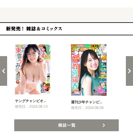
新発売！雑誌&コミックス
ヤングチャンピオ…
チャ
週刊少年チャンピ…
発売日：2026.08.10
発売
発売日：2026.08.06