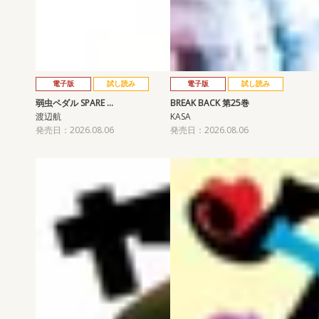
電子版
試し読み
電子版
試し読み
弱虫ペダル SPARE …
BREAK BACK 第25巻
渡辺航
KASA
発売日：2026.08.06
発売日：2026.08.06