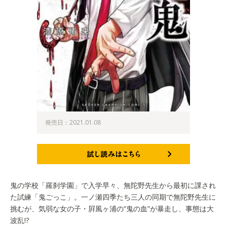
発売日：2021.01.08
試し読みはこちら
鬼の学校「羅刹学園」で入学早々、無陀野先生から最初に課され
た試練「鬼ごっこ」。一ノ瀬四季たち三人の同期で無陀野先生に
挑むが、気弱な女の子・屛風ヶ浦の“鬼の血”が暴走し、事態は大
波乱!?