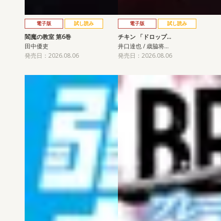
電子版
試し読み
電子版
試し読み
閻魔の教室 第6巻
チキン 「ドロップ…
田中優吏
井口達也 / 歳脇将…
発売日：2026.08.06
発売日：2026.08.06