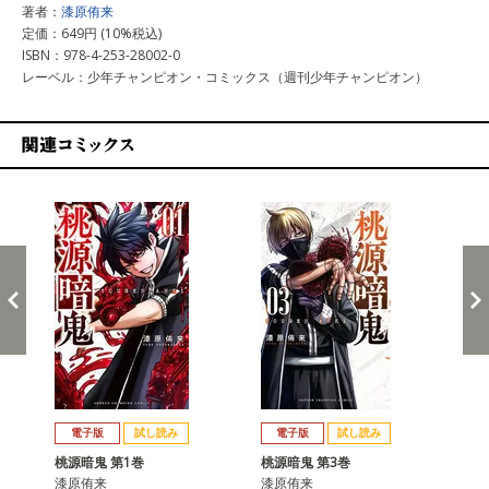
著者：
漆原侑来
定価：649円 (10%税込)
ISBN：978-4-253-28002-0
レーベル：少年チャンピオン・コミックス（週刊少年チャンピオン）
関連コミックス
戻る
進む
電子版
試し読み
電子版
試し読み
桃源暗鬼 第1巻
桃源暗鬼 第3巻
桃
漆原侑来
漆原侑来
漆