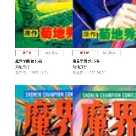
電子版
試し読み
電子版
試し読み
魔界学園 第16巻
魔界学園 第15巻
菊地秀行
菊地秀行
発売日：1992.11.24
発売日：1992.08.21