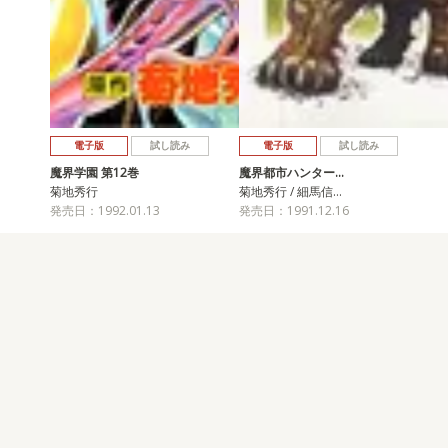
電子版
試し読み
電子版
試し読み
魔界学園 第12巻
魔界都市ハンター…
菊地秀行
菊地秀行 / 細馬信…
発売日：1992.01.13
発売日：1991.12.16