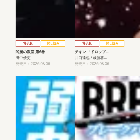
電子版
試し読み
電子版
試し読み
閻魔の教室 第6巻
チキン 「ドロップ…
田中優吏
井口達也 / 歳脇将…
発売日：2026.08.06
発売日：2026.08.06