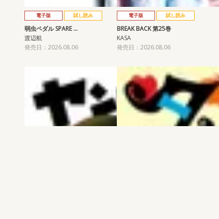
電子版
試し読み
電子版
試し読み
弱虫ペダル SPARE …
BREAK BACK 第25巻
渡辺航
KASA
発売日：2026.08.06
発売日：2026.08.06