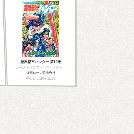
魔界都市ハンター 第10巻
少年チャンピオン・コミックス…
細馬信一 / 菊地秀行
発売日：1987.11.30