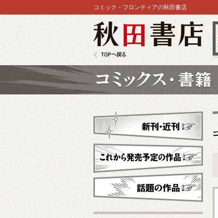
コミック・フロンティアの秋田書店
秋田書店
TOPへ戻る
コミックス
新刊・近刊
これから発売予定
話題の作品