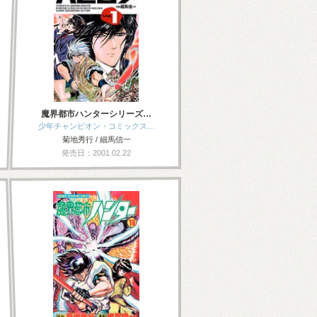
魔界都市ハンターシリーズ…
少年チャンピオン・コミックス…
菊地秀行 / 細馬信一
発売日：2001.02.22