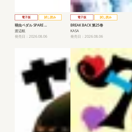
電子版
試し読み
電子版
試し読み
弱虫ペダル SPARE …
BREAK BACK 第25巻
渡辺航
KASA
発売日：2026.08.06
発売日：2026.08.06