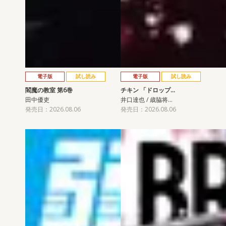
電子版
試し読み
電子版
試し読み
閻魔の教室 第6巻
チキン 「ドロップ…
田中優吏
井口達也 / 歳脇将…
発売日：2026.08.06
発売日：2026.08.06