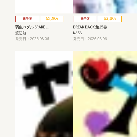
電子版
試し読み
電子版
試し読み
弱虫ペダル SPARE …
BREAK BACK 第25巻
渡辺航
KASA
発売日：2026.08.06
発売日：2026.08.06