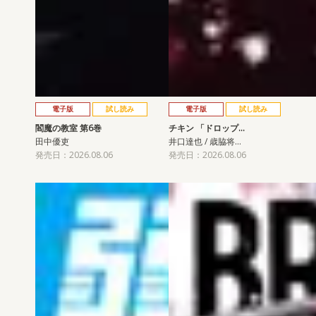
電子版
試し読み
電子版
試し読み
閻魔の教室 第6巻
チキン 「ドロップ…
田中優吏
井口達也 / 歳脇将…
発売日：2026.08.06
発売日：2026.08.06