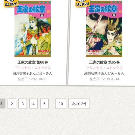
王家の紋章 第66巻
王家の紋章 第65巻
プリンセス・コミックス
プリンセス・コミックス
細川智栄子あんど芙～みん
細川智栄子あんど芙～みん
発売日：2020.06.16
発売日：2019.06.14
1
2
3
4
5
…
10
次の12件