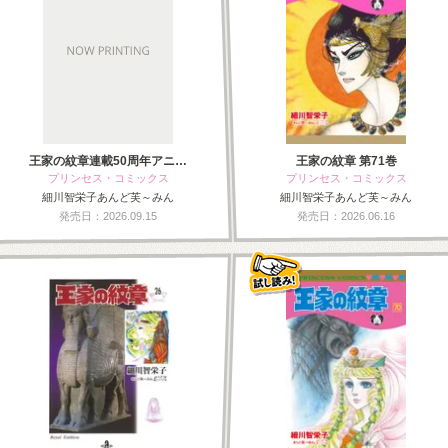
王家の紋章連載50周年アニ…
王家の紋章 第71巻
プリンセス・コミックス
プリンセス・コミックス
細川智栄子あんど芙～みん
細川智栄子あんど芙～みん
発売日：2026.09.15
発売日：2026.06.16