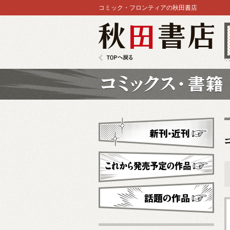
コミック・フロンティアの秋田書店
秋田書店
TOPへ戻る
コミックス
新刊・近刊
これから発売予定
話題の作品