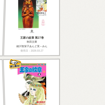
王家の紋章 第27巻
秋田文庫
細川智栄子あんど芙～みん
発売日：2026.03.27