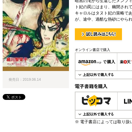
暗黒の滝から生還したメンフ
ト妃の罠にはまり、幽閉され
キャロルはタヌト妃の策略で
が、途中、過酷な熱砂にやられ
試し読み！
オンライン書店で購入
発売日：2019.06.14
電子書籍で購入
※ 電子書店によっては取り扱