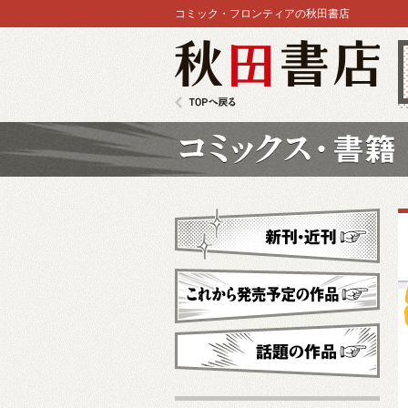
コミック・フロンティアの秋田書店
秋田書店
TOPへ戻る
コミックス
新刊・近刊
これから発売予定
話題の作品