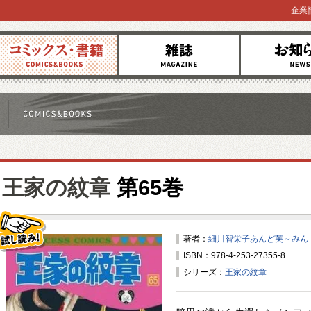
企業
コミックス
雑誌
お知らせ
王家の紋章
第65巻
著者：
細川智栄子あんど芙～みん
ISBN：978-4-253-27355-8
試し読み！
シリーズ：
王家の紋章