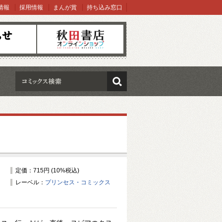
情報
採用情報
まんが賞
持ち込み窓口
オンラインショップ
検索
定価：715円 (10%税込)
レーベル：
プリンセス・コミックス