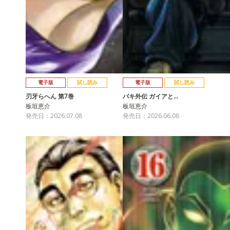
電子版
試し読み
電子版
試し読み
刃牙らへん 第7巻
バキ外伝 ガイアと…
板垣恵介
板垣恵介
発売日：2026.07.08
発売日：2026.06.08