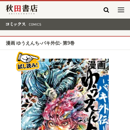
秋田書店
コミックス COMICS
漫画 ゆうえんち-バキ外伝- 第9巻