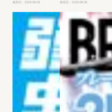
発売日：2026.08.06
発売日：2026.08.06