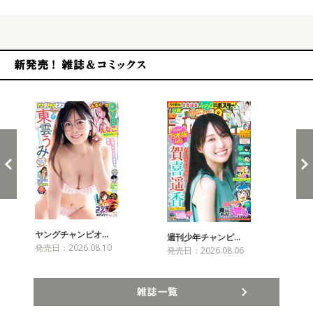
新発売！雑誌&コミックス
ヤングチャンピオ…
チャ
週刊少年チャンピ…
発売日：2026.08.10
発売
発売日：2026.08.06
雑誌一覧