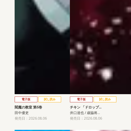
電子版
試し読み
電子版
試し読み
閻魔の教室 第6巻
チキン 「ドロップ…
田中優吏
井口達也 / 歳脇将…
発売日：2026.08.06
発売日：2026.08.06