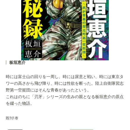
板垣恵介
時には富士山の回りを一周し、時には尿意と戦い、時には東京タ
ワーの高さから飛び降り、時には性欲を断った。陸上自衛隊習志
野第一空挺団にはそんな青春があったという。
これはのちに「刃牙」シリーズの生みの親となる板垣恵介の原点
を綴った物語。
既刊1巻