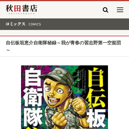
秋田書店
コミックス COMICS
自伝板垣恵介自衛隊秘録～我が青春の習志野第一空挺団
～