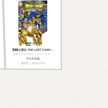
聖闘士星矢 THE LOST CANV…
少年チャンピオン・コミックス…
手代木史織
発売日：2014.10.20