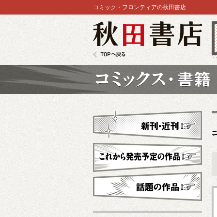
コミック・フロンティアの秋田書店
秋田書店
TOPへ戻る
コミックス
新刊・近刊
これから発売予定
話題の作品