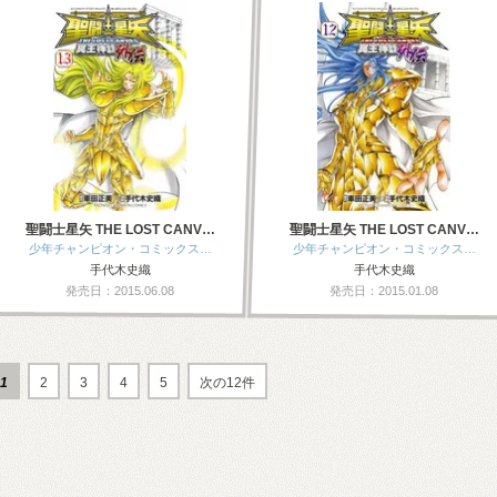
聖闘士星矢 THE LOST CANV…
聖闘士星矢 THE LOST CANV…
少年チャンピオン・コミックス…
少年チャンピオン・コミックス…
手代木史織
手代木史織
発売日：2015.06.08
発売日：2015.01.08
1
2
3
4
5
次の12件