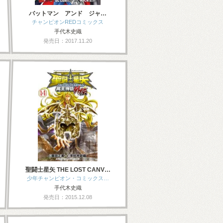
バットマン アンド ジャ…
チャンピオンREDコミックス
手代木史織
発売日：2017.11.20
聖闘士星矢 THE LOST CANV…
少年チャンピオン・コミックス…
手代木史織
発売日：2015.12.08