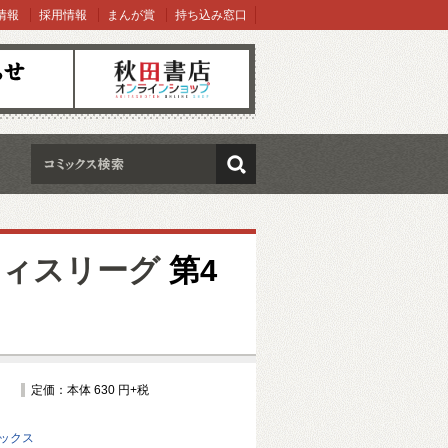
情報
採用情報
まんが賞
持ち込み窓口
オンラインショップ
検索
ティスリーグ
第4
定価：本体 630 円+税
ミックス