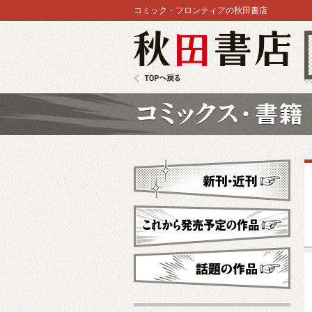
コミック・フロンティアの秋田書店
秋田書店
TOPへ戻る
コミックス
新刊・近刊
これから発売予定
話題の作品