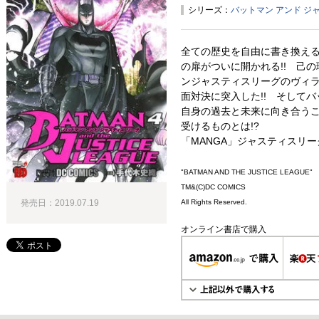
シリーズ：
バットマン アンド ジ
全ての歴史を自由に書き換え
の扉がついに開かれる!! 己
ンジャスティスリーグのヴィ
面対決に突入した!! そして
自身の過去と未来に向き合う
受けるものとは!?
「MANGA」ジャスティスリー
"BATMAN AND THE JUSTICE LEAGUE"
TM&(C)DC COMICS
All Rights Reserved.
発売日：2019.07.19
オンライン書店で購入