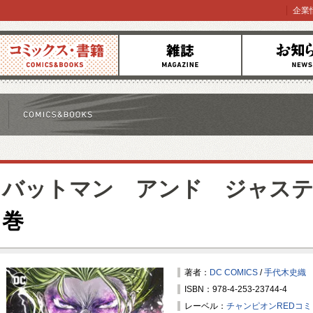
企業
コミックス
雑誌
お知らせ
バットマン アンド ジャス
巻
著者：
DC COMICS
/
手代木史織
ISBN：978-4-253-23744-4
レーベル：
チャンピオンREDコ