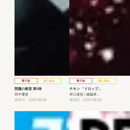
電子版
試し読み
電子版
試し読み
閻魔の教室 第6巻
チキン 「ドロップ…
田中優吏
井口達也 / 歳脇将…
発売日：2026.08.06
発売日：2026.08.06