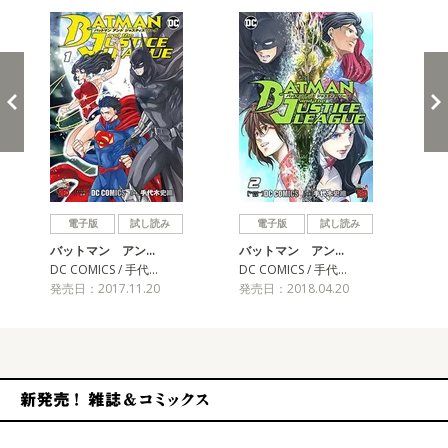
戻る
進む
電子版
試し読み
電子版
試し読み
バットマン アン…
バットマン アン…
バ
DC COMICS / 手代…
DC COMICS / 手代…
DC
発売日：2017.11.20
発売日：2018.04.20
発売
新発売！雑誌&コミックス