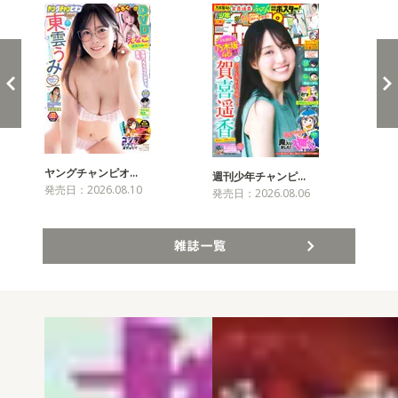
ヤングチャンピオ…
チャ
週刊少年チャンピ…
発売日：2026.08.10
発売
発売日：2026.08.06
雑誌一覧