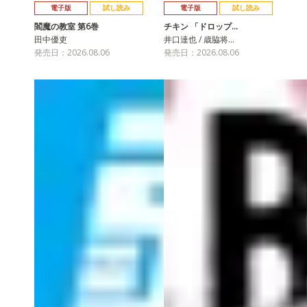
電子版
試し読み
電子版
試し読み
閻魔の教室 第6巻
チキン 「ドロップ…
田中優吏
井口達也 / 歳脇将…
発売日：2026.08.06
発売日：2026.08.06