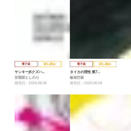
電子版
試し読み
電子版
試し読み
ヤンキーJKクズハ…
タイカの理性 第7…
宗我部としのり
板垣巴留
発売日：2026.08.06
発売日：2026.08.06