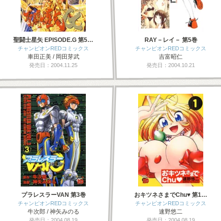
聖闘士星矢 EPISODE.G 第5…
RAY－レイ－ 第5巻
チャンピオンREDコミックス
チャンピオンREDコミックス
車田正美 / 岡田芽武
吉富昭仁
発売日：2004.11.25
発売日：2004.10.21
プラレスラーVAN 第3巻
おキツネさまでChu♥ 第1…
チャンピオンREDコミックス
チャンピオンREDコミックス
牛次郎 / 神矢みのる
速野悠二
発売日：2004.08.19
発売日：2004.08.19