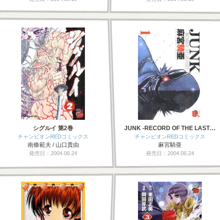
シグルイ 第2巻
JUNK -RECORD OF THE LAST…
チャンピオンREDコミックス
チャンピオンREDコミックス
南條範夫 / 山口貴由
麻宮騎亜
発売日：2004.06.24
発売日：2004.06.24