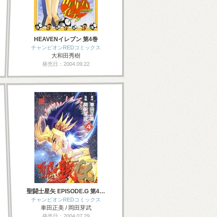
HEAVENイレブン 第4巻
チャンピオンREDコミックス
大和田秀樹
発売日：2004.09.22
聖闘士星矢 EPISODE.G 第4…
チャンピオンREDコミックス
車田正美 / 岡田芽武
発売日：2004.07.29