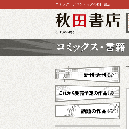
コミック・フロンティアの秋田書店
秋田書店
TOPへ戻る
コミックス
新刊・近刊
これから発売予定
話題の作品