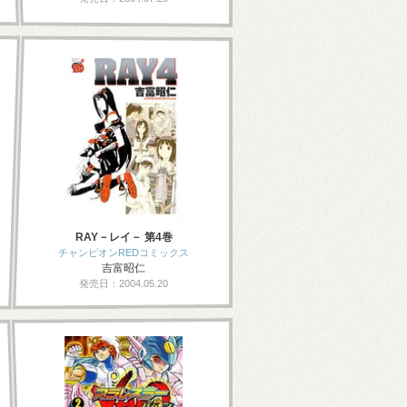
RAY－レイ－ 第4巻
チャンピオンREDコミックス
吉富昭仁
発売日：2004.05.20