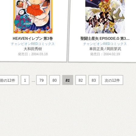
HEAVENイレブン 第3巻
聖闘士星矢 EPISODE.G 第3…
チャンピオンREDコミックス
チャンピオンREDコミックス
大和田秀樹
車田正美 / 岡田芽武
発売日：2004.03.18
発売日：2004.02.19
前の12件
1
…
79
80
81
82
83
次の12件