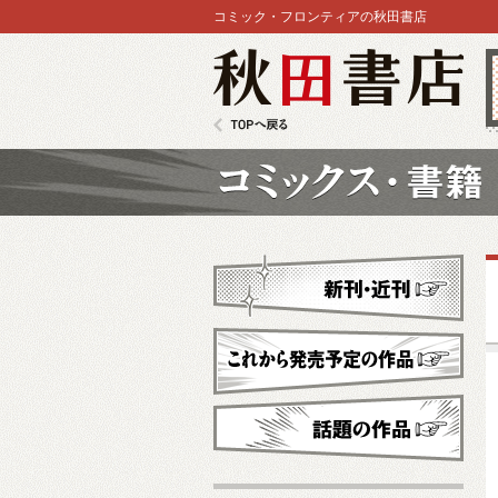
コミック・フロンティアの秋田書店
秋田書店
TOPへ戻る
コミックス
新刊・近刊
これから発売予定
話題の作品