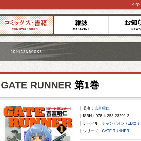
企業
コミックス
雑誌
お知らせ
GATE RUNNER
第1巻
著者：
吉富昭仁
ISBN：978-4-253-23201-2
レーベル：
チャンピオンREDコ
シリーズ：
GATE RUNNER