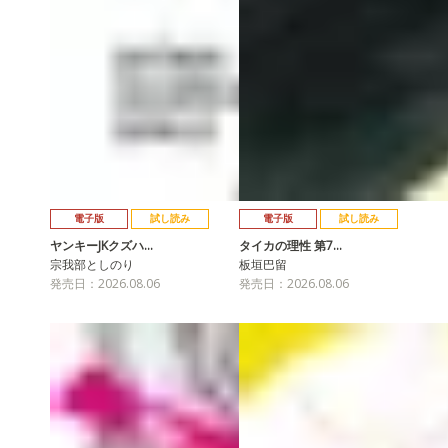
電子版
試し読み
電子版
試し読み
ヤンキーJKクズハ…
タイカの理性 第7…
宗我部としのり
板垣巴留
発売日：2026.08.06
発売日：2026.08.06