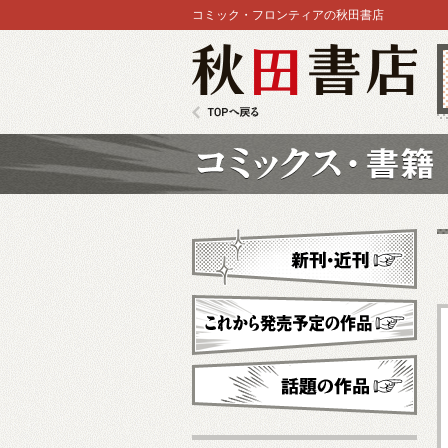
コミック・フロンティアの秋田書店
秋田書店
TOPへ戻る
コミックス
新刊・近刊
これから発売予定
話題の作品