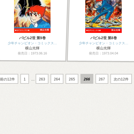
バビル2世 第9巻
バビル2世 第8巻
少年チャンピオン・コミックス…
少年チャンピオン・コミックス…
横山光輝
横山光輝
発売日：1973.06.16
発売日：1973.04.04
前の12件
1
…
263
264
265
266
267
次の12件