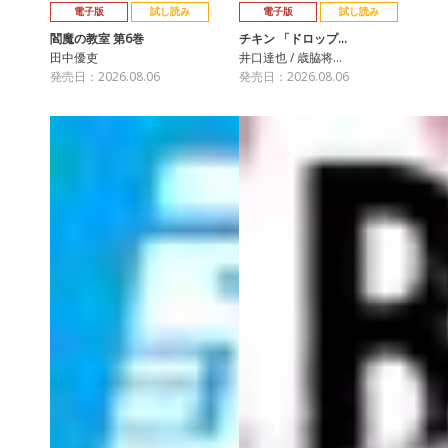
電子版
試し読み
電子版
試し読み
閻魔の教室 第6巻
チキン 「ドロップ…
田中優吏
井口達也 / 歳脇将…
発売日：2026.08.06
発売日：2026.08.06