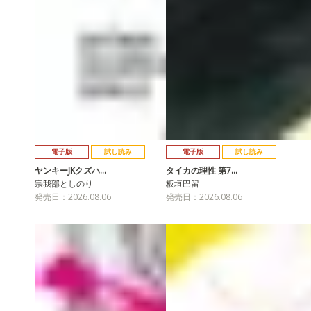
電子版
試し読み
電子版
試し読み
ヤンキーJKクズハ…
タイカの理性 第7…
宗我部としのり
板垣巴留
発売日：2026.08.06
発売日：2026.08.06