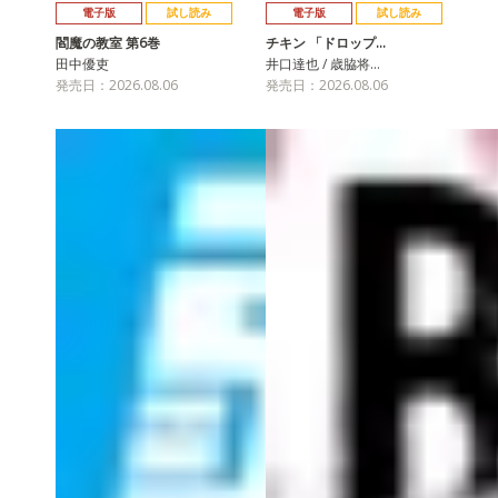
電子版
試し読み
電子版
試し読み
閻魔の教室 第6巻
チキン 「ドロップ…
田中優吏
井口達也 / 歳脇将…
発売日：2026.08.06
発売日：2026.08.06