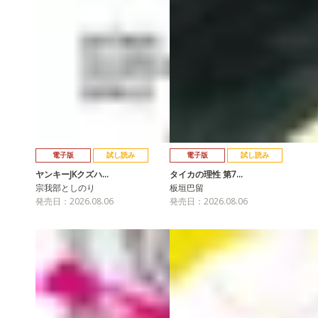
電子版
試し読み
電子版
試し読み
ヤンキーJKクズハ…
タイカの理性 第7…
宗我部としのり
板垣巴留
発売日：2026.08.06
発売日：2026.08.06