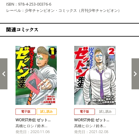
ISBN：978-4-253-00376-6
レーベル：少年チャンピオン・コミックス（月刊少年チャンピオン）
関連コミックス
戻る
進む
電子版
試し読み
電子版
試し読み
WORST外伝 ゼット…
WORST外伝 ゼット…
WO
高橋ヒロシ / 鈴木…
高橋ヒロシ / 鈴木…
高橋
発売日：2020.11.06
発売日：2021.02.08
発売