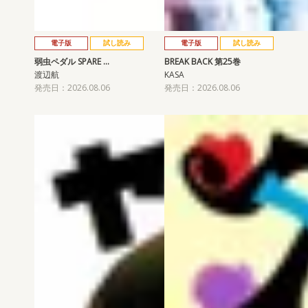
電子版
試し読み
電子版
試し読み
弱虫ペダル SPARE …
BREAK BACK 第25巻
渡辺航
KASA
発売日：2026.08.06
発売日：2026.08.06