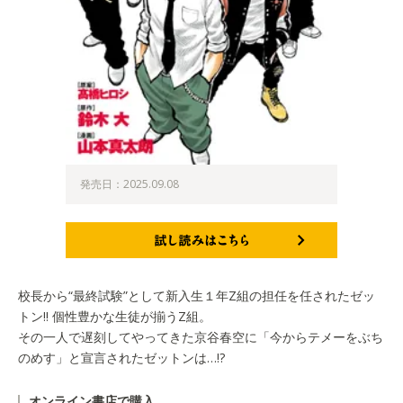
発売日：2025.09.08
試し読みはこちら
校長から“最終試験”として新入生１年Z組の担任を任されたゼッ
トン!! 個性豊かな生徒が揃うZ組。
その一人で遅刻してやってきた京谷春空に「今からテメーをぶち
のめす」と宣言されたゼットンは…!?
オンライン書店で購入