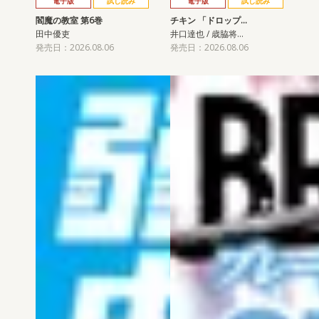
電子版
試し読み
電子版
試し読み
閻魔の教室 第6巻
チキン 「ドロップ…
田中優吏
井口達也 / 歳脇将…
発売日：2026.08.06
発売日：2026.08.06