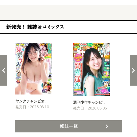
新発売！雑誌&コミックス
ヤングチャンピオ…
チャ
週刊少年チャンピ…
発売日：2026.08.10
発売
発売日：2026.08.06
雑誌一覧