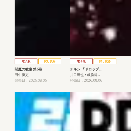
電子版
試し読み
電子版
試し読み
閻魔の教室 第6巻
チキン 「ドロップ…
田中優吏
井口達也 / 歳脇将…
発売日：2026.08.06
発売日：2026.08.06