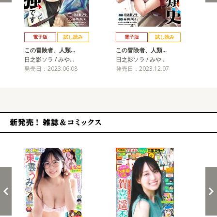
戻る
進む
電子版
試し読み
電子版
試し読み
この冒険者、人類…
この冒険者、人類…
こ
日之影ソラ / みや…
日之影ソラ / みや…
日之
発売日：2023.06.08
発売日：2023.12.07
発売
新発売！雑誌&コミックス