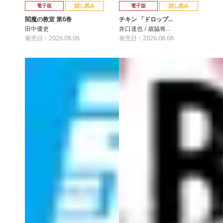
電子版
試し読み
電子版
試し読み
閻魔の教室 第6巻
チキン 「ドロップ…
田中優吏
井口達也 / 歳脇将…
発売日：2026.08.06
発売日：2026.08.06