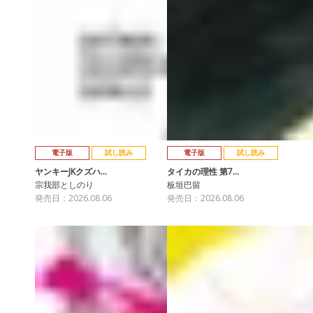
電子版
試し読み
電子版
試し読み
ヤンキーJKクズハ…
タイカの理性 第7…
宗我部としのり
板垣巴留
発売日：2026.08.06
発売日：2026.08.06