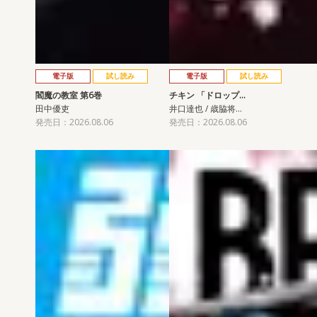
電子版
試し読み
電子版
試し読み
閻魔の教室 第6巻
チキン 「ドロップ…
田中優吏
井口達也 / 歳脇将…
発売日：2026.08.06
発売日：2026.08.06