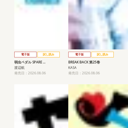
電子版
試し読み
電子版
試し読み
弱虫ペダル SPARE …
BREAK BACK 第25巻
渡辺航
KASA
発売日：2026.08.06
発売日：2026.08.06