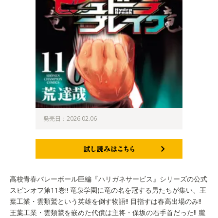
発売日：2026.02.06
試し読みはこちら
高校青春バレーボール巨編『ハリガネサービス』シリーズの公式
スピンオフ第11巻!! 竜泉学園に竜の名を冠する男たちが集い、王
葉工業・雲類鷲という英雄を倒す物語!! 目指すは春高出場のみ!!
王葉工業・雲類鷲を嵌めた代償は主将・保坂の右手首だった!! 朧