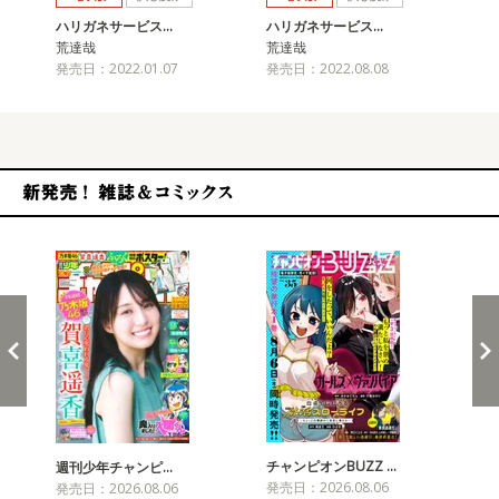
ハリガネサービス…
ハリガネサービス…
ハ
荒達哉
荒達哉
荒
発売日：2022.01.07
発売日：2022.08.08
発売
新発売！雑誌&コミックス
チャンピオンBUZZ …
週刊少年チャンピ…
月
発売日：2026.08.06
発売日：2026.08.06
発売