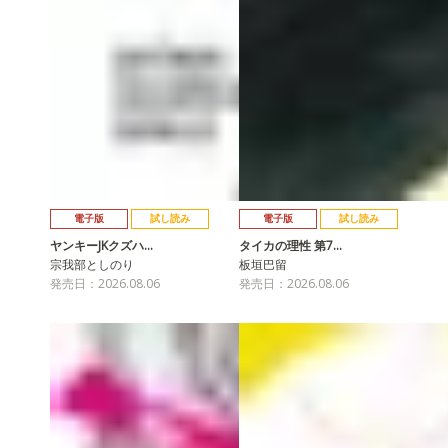
電子版
試し読み
電子版
試し読み
ヤンキーJKクズハ…
タイカの理性 第7…
宗我部としのり
板垣巴留
発売日：2026.08.06
発売日：2026.08.06