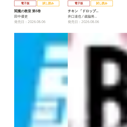
電子版
試し読み
電子版
試し読み
閻魔の教室 第6巻
チキン 「ドロップ…
田中優吏
井口達也 / 歳脇将…
発売日：2026.08.06
発売日：2026.08.06