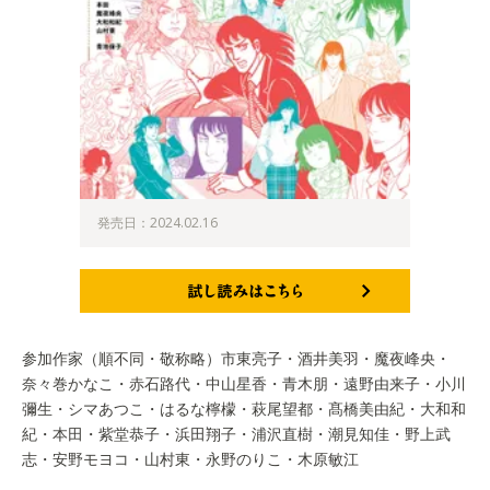
発売日：2024.02.16
試し読みはこちら
参加作家（順不同・敬称略）市東亮子・酒井美羽・魔夜峰央・
奈々巻かなこ・赤石路代・中山星香・青木朋・遠野由来子・小川
彌生・シマあつこ・はるな檸檬・萩尾望都・髙橋美由紀・大和和
紀・本田・紫堂恭子・浜田翔子・浦沢直樹・潮見知佳・野上武
志・安野モヨコ・山村東・永野のりこ・木原敏江