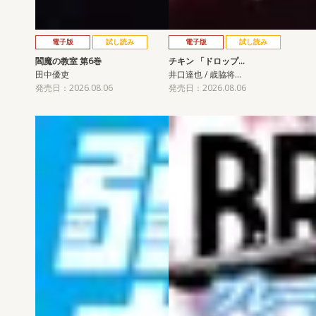
電子版
試し読み
電子版
試し読み
閻魔の教室 第6巻
チキン 「ドロップ…
田中優吏
井口達也 / 歳脇将…
発売日：2026.08.06
発売日：2026.08.06