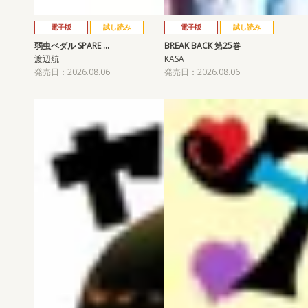
電子版
試し読み
電子版
試し読み
弱虫ペダル SPARE …
BREAK BACK 第25巻
渡辺航
KASA
発売日：2026.08.06
発売日：2026.08.06