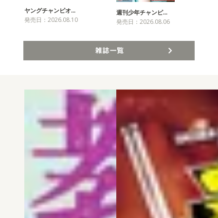
ヤングチャンピオ…
チャ
週刊少年チャンピ…
発売日：2026.08.10
発売
発売日：2026.08.06
雑誌一覧