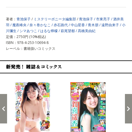
著者：
青池保子
/
ミステリーボニータ編集部
/
青池保子 / 市東亮子 / 酒井美
羽 / 魔夜峰央 / 奈々巻かなこ / 赤石路代 / 中山星香 / 青木朋 / 遠野由来子 / 小
川彌生 / シマあつこ / はるな檸檬 / 萩尾望都 / 髙橋美由紀
定価：2750円 (10%税込)
ISBN：978-4-253-10694-8
レーベル：書籍扱いコミックス
新発売！雑誌&コミックス