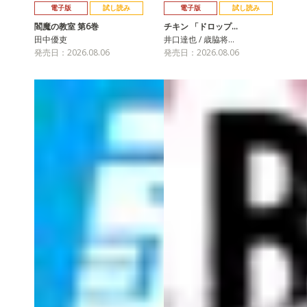
電子版
試し読み
電子版
試し読み
閻魔の教室 第6巻
チキン 「ドロップ…
田中優吏
井口達也 / 歳脇将…
発売日：2026.08.06
発売日：2026.08.06