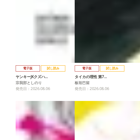
電子版
試し読み
電子版
試し読み
ヤンキーJKクズハ…
タイカの理性 第7…
宗我部としのり
板垣巴留
発売日：2026.08.06
発売日：2026.08.06