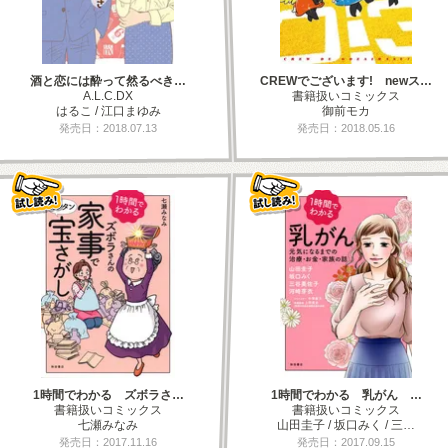
酒と恋には酔って然るべき…
CREWでございます! newス…
A.L.C.DX
書籍扱いコミックス
はるこ / 江口まゆみ
御前モカ
発売日：2018.07.13
発売日：2018.05.16
1時間でわかる ズボラさ…
1時間でわかる 乳がん …
書籍扱いコミックス
書籍扱いコミックス
七瀬みなみ
山田圭子 / 坂口みく / 三…
発売日：2017.11.16
発売日：2017.09.15