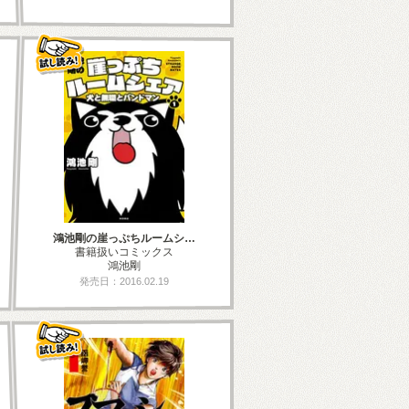
鴻池剛の崖っぷちルームシ…
書籍扱いコミックス
鴻池剛
発売日：2016.02.19