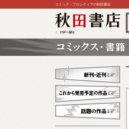
コミック・フロンティアの秋田書店
秋田書店
TOPへ戻る
コミックス
新刊・近刊
これから発売予定
話題の作品