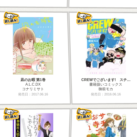
凪のお暇 第1巻
CREWでございます! スチ…
A.L.C.DX
書籍扱いコミックス
コナリミサト
御前モカ
発売日：2017.06.16
発売日：2016.06.16