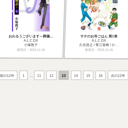
おわるうございます～葬儀…
サチのお寺ごはん 第1巻
A.L.C.DX
A.L.C.DX
小塚敦子
久住昌之 / 青江覚峰 / か…
発売日：2015.11.16
発売日：2015.11.16
前の12件
1
…
11
12
13
14
15
16
次の12件