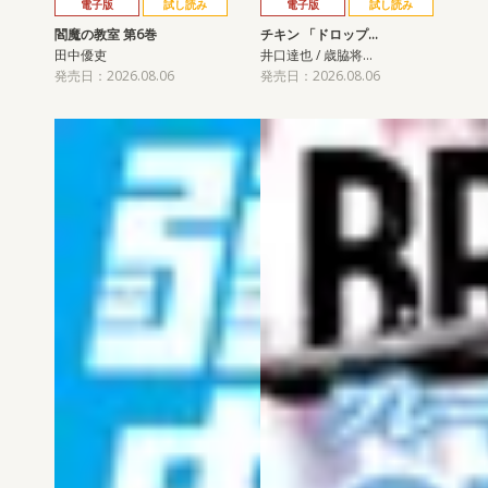
電子版
試し読み
電子版
試し読み
閻魔の教室 第6巻
チキン 「ドロップ…
田中優吏
井口達也 / 歳脇将…
発売日：2026.08.06
発売日：2026.08.06