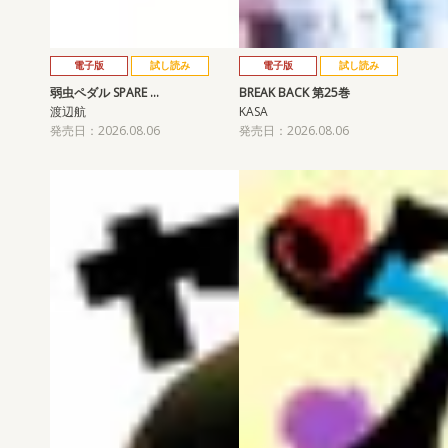
電子版
試し読み
電子版
試し読み
弱虫ペダル SPARE …
BREAK BACK 第25巻
渡辺航
KASA
発売日：2026.08.06
発売日：2026.08.06