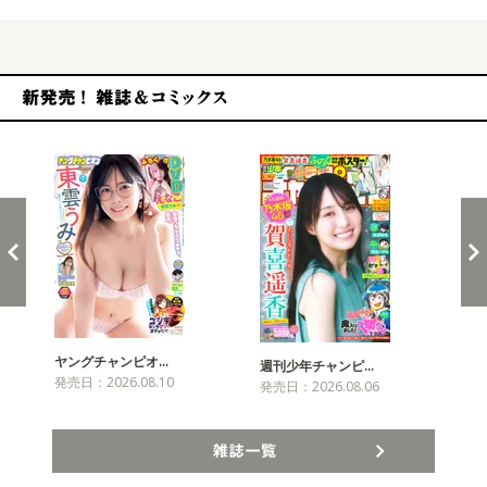
新発売！雑誌&コミックス
ヤングチャンピオ…
チャ
週刊少年チャンピ…
発売日：2026.08.10
発売
発売日：2026.08.06
雑誌一覧