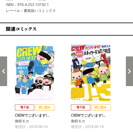
ISBN：978-4-253-10792-1
レーベル：書籍扱いコミックス
関連コミックス
戻る
進む
電子版
試し読み
電子版
試し読み
CREWでございます!…
CREWでございます!…
CR
御前モカ
御前モカ
御
発売日：2016.06.16
発売日：2018.05.16
発売