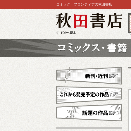
コミック・フロンティアの秋田書店
秋田書店
TOPへ戻る
コミックス
新刊・近刊
これから発売予定
話題の作品