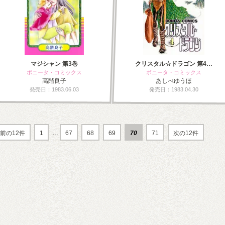
マジシャン 第3巻
クリスタル☆ドラゴン 第4…
ボニータ・コミックス
ボニータ・コミックス
高階良子
あしべゆうほ
発売日：1983.06.03
発売日：1983.04.30
前の12件
1
…
67
68
69
70
71
次の12件