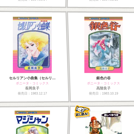
セルリアン小曲集（セルリ…
銀色の谷
ボニータ・コミックス
ボニータ・コミックス
長岡良子
高階良子
発売日：1983.12.17
発売日：1983.10.19