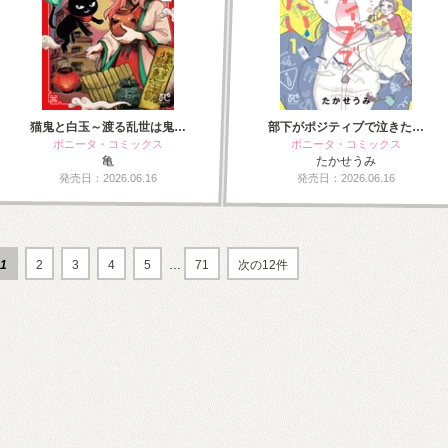
猫鬼と白玉～渡る乱世は鬼…
部下がポジティブで泣きた…
ボニータ・コミックス
ボニータ・コミックス
亀
たかせうみ
発売日：2026.06.16
発売日：2026.06.16
1
2
3
4
5
…
71
次の12件