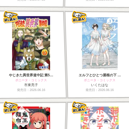
やじきた異世界道中記 第5…
エルフとひとつ屋根の下 …
ボニータ・コミックス
ボニータ・コミックス
市東亮子
いくたはな
発売日：2026.06.16
発売日：2026.06.16