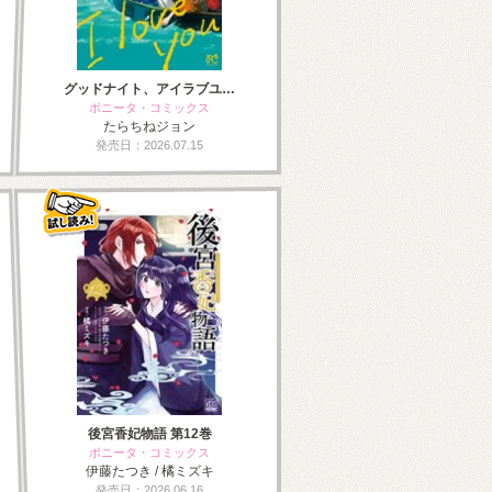
グッドナイト、アイラブユ…
ボニータ・コミックス
たらちねジョン
発売日：2026.07.15
後宮香妃物語 第12巻
ボニータ・コミックス
伊藤たつき / 橘ミズキ
発売日：2026.06.16