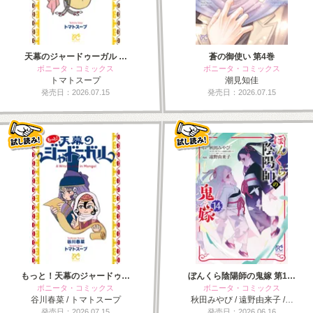
天幕のジャードゥーガル …
蒼の御使い 第4巻
ボニータ・コミックス
ボニータ・コミックス
トマトスープ
潮見知佳
発売日：2026.07.15
発売日：2026.07.15
もっと！天幕のジャードゥ…
ぼんくら陰陽師の鬼嫁 第1…
ボニータ・コミックス
ボニータ・コミックス
谷川春菜 / トマトスープ
秋田みやび / 遠野由来子 /…
発売日：2026.07.15
発売日：2026.06.16