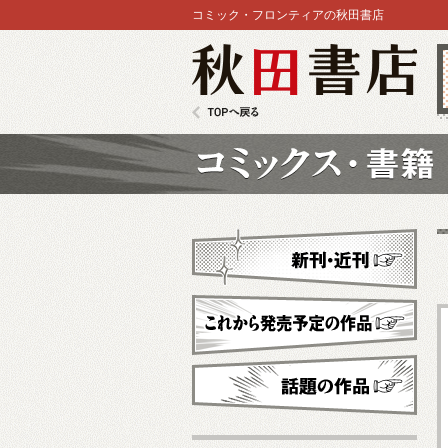
コミック・フロンティアの秋田書店
秋田書店
TOPへ戻る
コミックス
新刊・近刊
これから発売予定
話題の作品