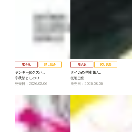
電子版
試し読み
電子版
試し読み
ヤンキーJKクズハ…
タイカの理性 第7…
宗我部としのり
板垣巴留
発売日：2026.08.06
発売日：2026.08.06