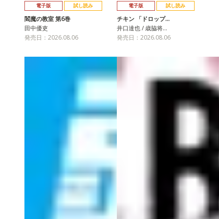
電子版
試し読み
電子版
試し読み
閻魔の教室 第6巻
チキン 「ドロップ…
田中優吏
井口達也 / 歳脇将…
発売日：2026.08.06
発売日：2026.08.06