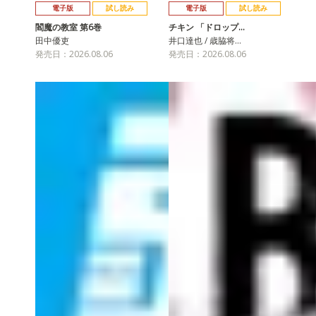
電子版
試し読み
電子版
試し読み
閻魔の教室 第6巻
チキン 「ドロップ…
田中優吏
井口達也 / 歳脇将…
発売日：2026.08.06
発売日：2026.08.06