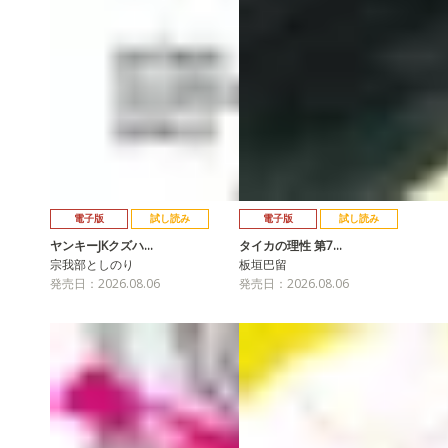
電子版
試し読み
電子版
試し読み
ヤンキーJKクズハ…
タイカの理性 第7…
宗我部としのり
板垣巴留
発売日：2026.08.06
発売日：2026.08.06