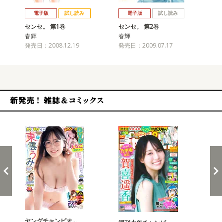
戻る
進む
電子版
試し読み
電子版
試し読み
センセ。 第1巻
センセ。 第2巻
セ
春輝
春輝
春
発売日：2008.12.19
発売日：2009.07.17
発売
新発売！雑誌&コミックス
ヤングチャンピオ…