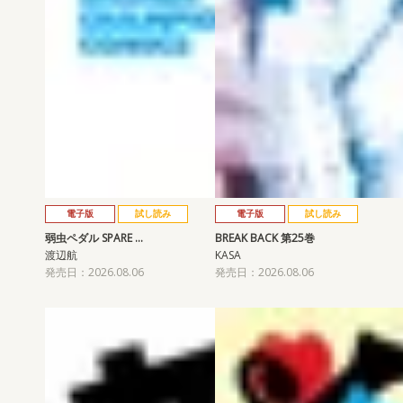
電子版
試し読み
電子版
試し読み
弱虫ペダル SPARE …
BREAK BACK 第25巻
渡辺航
KASA
発売日：2026.08.06
発売日：2026.08.06