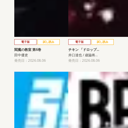
電子版
試し読み
電子版
試し読み
閻魔の教室 第6巻
チキン 「ドロップ…
田中優吏
井口達也 / 歳脇将…
発売日：2026.08.06
発売日：2026.08.06