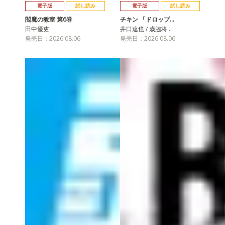
電子版
試し読み
電子版
試し読み
閻魔の教室 第6巻
チキン 「ドロップ…
田中優吏
井口達也 / 歳脇将…
発売日：2026.08.06
発売日：2026.08.06