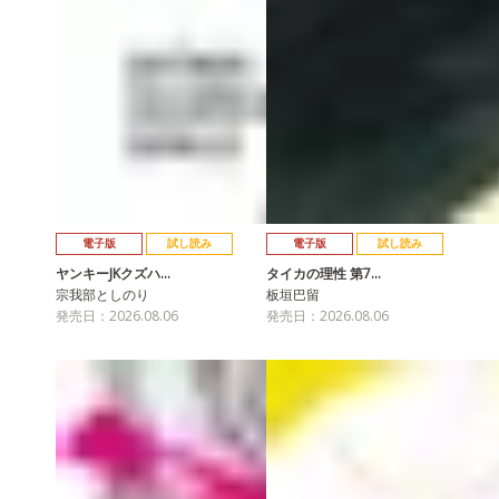
電子版
試し読み
電子版
試し読み
ヤンキーJKクズハ…
タイカの理性 第7…
宗我部としのり
板垣巴留
発売日：2026.08.06
発売日：2026.08.06