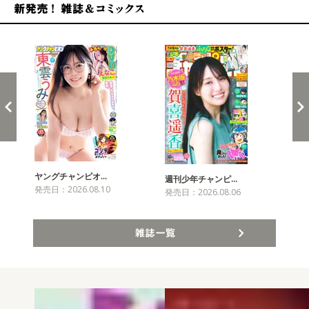
新発売！雑誌&コミックス
ヤングチャンピオ…
チャ
週刊少年チャンピ…
発売日：2026.08.10
発売
発売日：2026.08.06
雑誌一覧