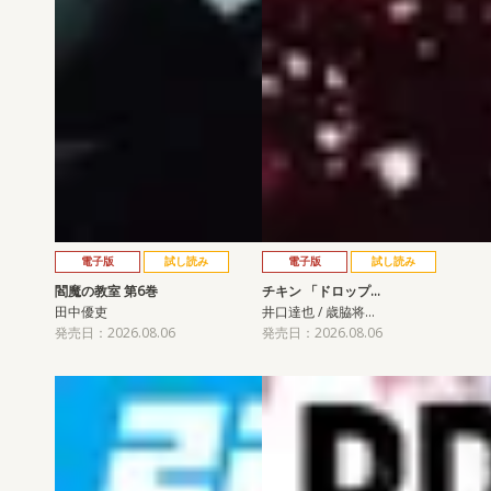
電子版
試し読み
電子版
試し読み
閻魔の教室 第6巻
チキン 「ドロップ…
田中優吏
井口達也 / 歳脇将…
発売日：2026.08.06
発売日：2026.08.06