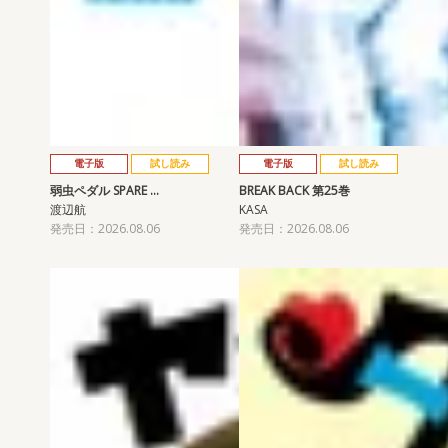
電子版
試し読み
電子版
試し読み
弱虫ペダル SPARE …
BREAK BACK 第25巻
渡辺航
KASA
発売日：2026.08.06
発売日：2026.08.06