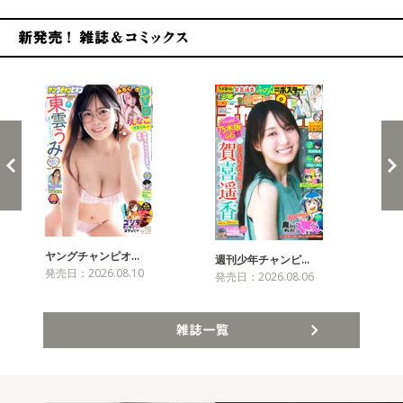
新発売！雑誌&コミックス
ヤングチャンピオ…
チャ
週刊少年チャンピ…
発売日：2026.08.10
発売
発売日：2026.08.06
雑誌一覧