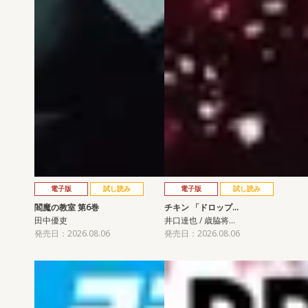
電子版
試し読み
電子版
試し読み
閻魔の教室 第6巻
チキン 「ドロップ…
田中優吏
井口達也 / 歳脇将…
発売日：2026.08.06
発売日：2026.08.06