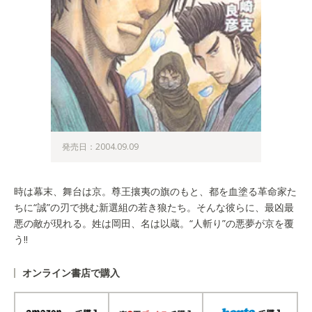
発売日：2004.09.09
時は幕末、舞台は京。尊王攘夷の旗のもと、都を血塗る革命家た
ちに“誠”の刃で挑む新選組の若き狼たち。そんな彼らに、最凶最
悪の敵が現れる。姓は岡田、名は以蔵。“人斬り”の悪夢が京を覆
う!!
オンライン書店で購入