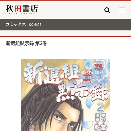
秋田書店
コミックス COMICS
新選組黙示録 第2巻