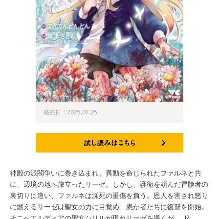
発売日：2025.07.25
試し読みはこちら
神殿の派閥争いに巻き込まれ、異動を命じられたファルネと共
に、辺境の地へ旅立ったリーゼ。しかし、護衛を頼んだ冒険者の
裏切りに遭い、ファルネは瀕死の重傷を負う。恩人を害され怒り
に燃えるリーゼは聖女の力に目覚め、愚か者たちに復讐を開始。
そこへエルディアの聖女シリルが現れリーゼを導くが……!?