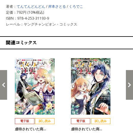
著者：
てんてんどんどん
/
岸本さとる
/
くろでこ
定価：792円 (10%税込)
ISBN：978-4-253-31193-9
レーベル：ヤングチャンピオン・コミックス
関連コミックス
戻る
進む
電子版
試し読み
電子版
試し読み
虐待されていた商…
虐待されていた商…
虐