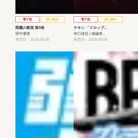
電子版
試し読み
電子版
試し読み
閻魔の教室 第6巻
チキン 「ドロップ…
田中優吏
井口達也 / 歳脇将…
発売日：2026.08.06
発売日：2026.08.06