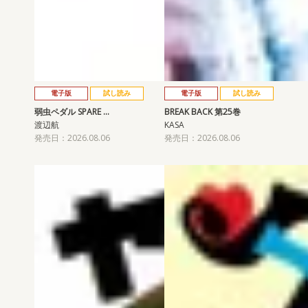
電子版
試し読み
電子版
試し読み
弱虫ペダル SPARE …
BREAK BACK 第25巻
渡辺航
KASA
発売日：2026.08.06
発売日：2026.08.06