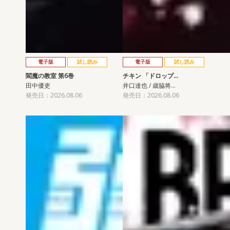
電子版
試し読み
電子版
試し読み
閻魔の教室 第6巻
チキン 「ドロップ…
田中優吏
井口達也 / 歳脇将…
発売日：2026.08.06
発売日：2026.08.06