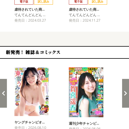
電子版
試し読み
電子版
試し読み
虐待されていた商…
虐待されていた商…
虐
てんてんどんどん …
てんてんどんどん …
て
発売日：2024.03.27
発売日：2024.11.27
発売
新発売！雑誌&コミックス
ヤングチャンピオ…
チャ
週刊少年チャンピ…
発売日：2026.08.10
発売
発売日：2026.08.06