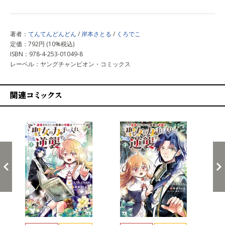
著者：
てんてんどんどん
/
岸本さとる
/
くろでこ
定価：792円 (10%税込)
ISBN：978-4-253-01049-8
レーベル：ヤングチャンピオン・コミックス
関連コミックス
戻る
進む