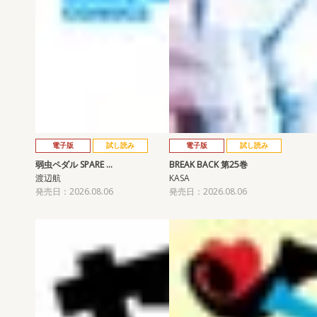
電子版
試し読み
電子版
試し読み
弱虫ペダル SPARE …
BREAK BACK 第25巻
渡辺航
KASA
発売日：2026.08.06
発売日：2026.08.06