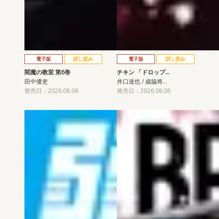
電子版
試し読み
電子版
試し読み
閻魔の教室 第6巻
チキン 「ドロップ…
田中優吏
井口達也 / 歳脇将…
発売日：2026.08.06
発売日：2026.08.06