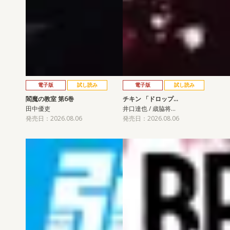
電子版
試し読み
電子版
試し読み
閻魔の教室 第6巻
チキン 「ドロップ…
田中優吏
井口達也 / 歳脇将…
発売日：2026.08.06
発売日：2026.08.06