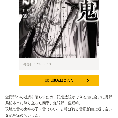
発売日：2025.07.08
試し読みはこちら
遊摺部への疑惑を晴らすため、記憶透視ができる鬼に会いに長野
県松本市に降り立った四季、無陀野、皇后崎。
現地で雷の鬼神の子・雷（らい）と呼ばれる雷殿影由と巡り合い
交流を深めていった。