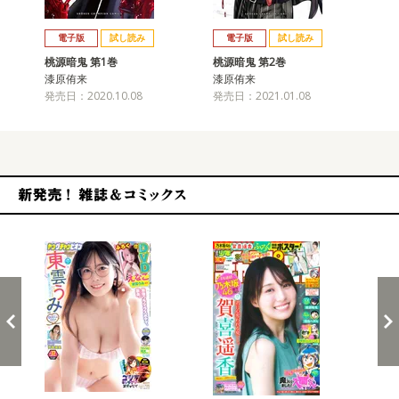
戻る
進む
電子版
試し読み
電子版
試し読み
桃源暗鬼 第1巻
桃源暗鬼 第2巻
桃
漆原侑来
漆原侑来
漆
発売日：2020.10.08
発売日：2021.01.08
発売
新発売！雑誌&コミックス