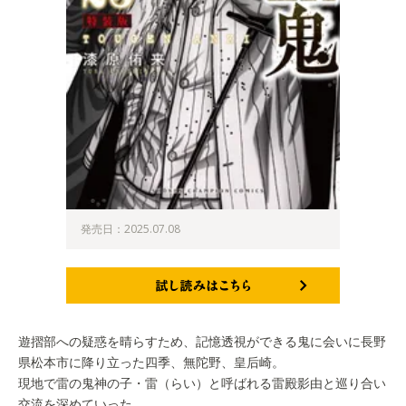
発売日：2025.07.08
試し読みはこちら
遊摺部への疑惑を晴らすため、記憶透視ができる鬼に会いに長野
県松本市に降り立った四季、無陀野、皇后崎。
現地で雷の鬼神の子・雷（らい）と呼ばれる雷殿影由と巡り合い
交流を深めていった。