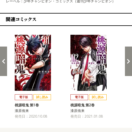
レーベル：少年チャンピオン・コミックス（週刊少年チャンピオン）
関連コミックス
戻る
進む
電子版
試し読み
電子版
試し読み
桃源暗鬼 第1巻
桃源暗鬼 第2巻
桃
漆原侑来
漆原侑来
漆
発売日：2020.10.08
発売日：2021.01.08
発売