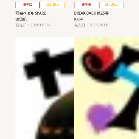
電子版
試し読み
電子版
試し読み
弱虫ペダル SPARE …
BREAK BACK 第25巻
渡辺航
KASA
発売日：2026.08.06
発売日：2026.08.06