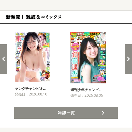
新発売！雑誌&コミックス
ヤングチャンピオ…
チャ
週刊少年チャンピ…
発売日：2026.08.10
発売
発売日：2026.08.06
雑誌一覧