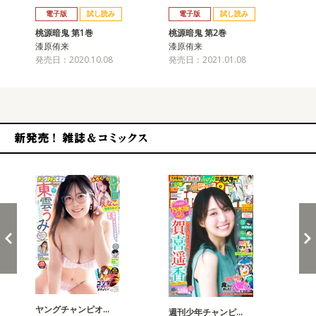
電子版
試し読み
電子版
試し読み
桃源暗鬼 第1巻
桃源暗鬼 第2巻
桃
漆原侑来
漆原侑来
漆
発売日：2020.10.08
発売日：2021.01.08
発売
新発売！雑誌&コミックス
ヤングチャンピオ…
チャ
週刊少年チャンピ…