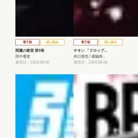
電子版
試し読み
電子版
試し読み
閻魔の教室 第6巻
チキン 「ドロップ…
田中優吏
井口達也 / 歳脇将…
発売日：2026.08.06
発売日：2026.08.06