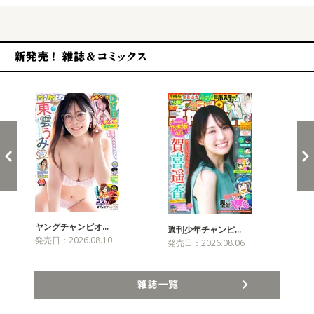
新発売！雑誌&コミックス
ヤングチャンピオ…
チャ
週刊少年チャンピ…
発売日：2026.08.10
発売
発売日：2026.08.06
雑誌一覧