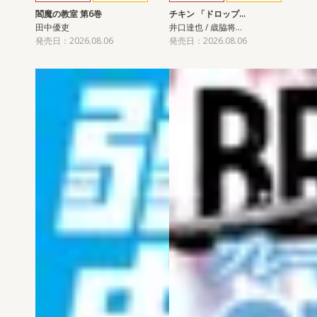
閻魔の教室 第6巻
チキン 「ドロップ…
田中優吏
井口達也 / 歳脇将…
発売日：2026.08.06
発売日：2026.08.06