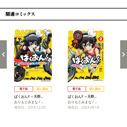
関連コミックス
戻る
進む
電子版
試し読み
電子版
試し読み
ばくおん!! ～天野…
ばくおん!! ～天野…
おりもとみまな / …
おりもとみまな / …
発売日：2018.12.20
発売日：2024.09.19
ばく
おり
発売