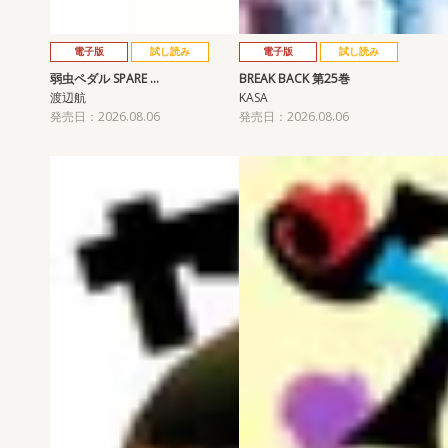
電子版
試し読み
電子版
試し読み
弱虫ペダル SPARE …
BREAK BACK 第25巻
渡辺航
KASA
発売日：2026.08.06
発売日：2026.08.06