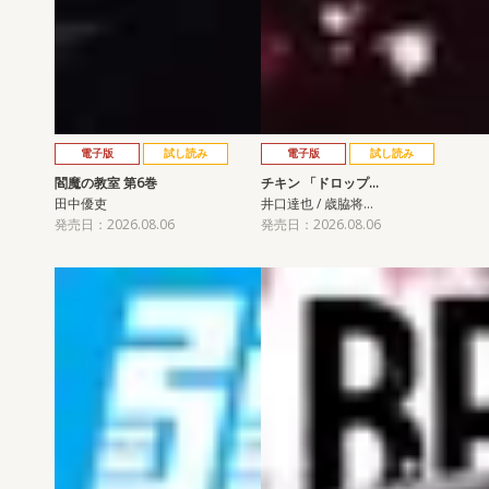
電子版
試し読み
電子版
試し読み
閻魔の教室 第6巻
チキン 「ドロップ…
田中優吏
井口達也 / 歳脇将…
発売日：2026.08.06
発売日：2026.08.06