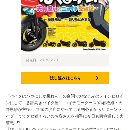
発売日：2018.12.20
試し読みはこちら
「バイクはバカにしか乗れん」の台詞でおなじみのメインヒロイ
ンにして、悪評高きバイク屋“ニコイチモータース”の看板娘・天
野恩紗が主役♪ 実家のお店にやってくる初心者からリターンラ
イダーまでクセ者ぞろいのお客さんを相手に今日も商魂逞しく大
奮戦…!?
『ばくおん!!』のメインキャラクターによる公式スピンオフシリ