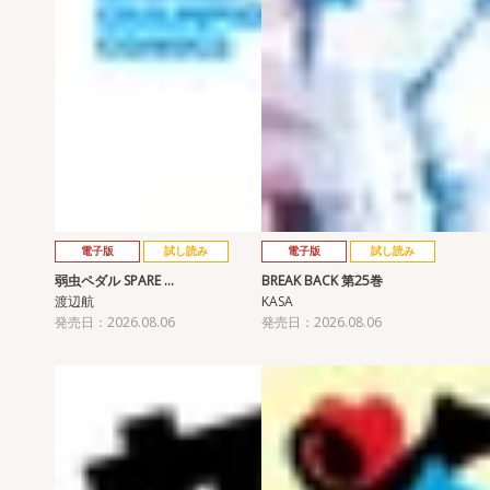
電子版
試し読み
電子版
試し読み
弱虫ペダル SPARE …
BREAK BACK 第25巻
渡辺航
KASA
発売日：2026.08.06
発売日：2026.08.06