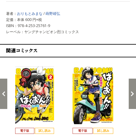
著者：
おりもとみまな
/
蒔野靖弘
定価：本体 600 円+税
ISBN：978-4-253-25761-9
レーベル：ヤングチャンピオン烈コミックス
関連コミックス
戻る
進む
電子版
試し読み
電子版
試し読み