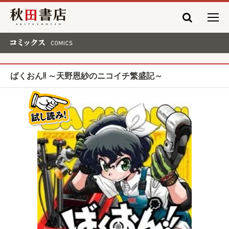
秋田書店
コミックス COMICS
ばくおん!! ～天野恩紗のニコイチ繁盛記～