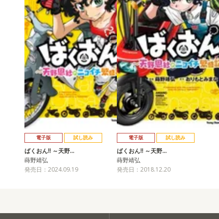
電子版
試し読み
電子版
試し読み
ばくおん!! ～天野…
ばくおん!! ～天野…
蒔野靖弘
蒔野靖弘
発売日：2024.09.19
発売日：2018.12.20